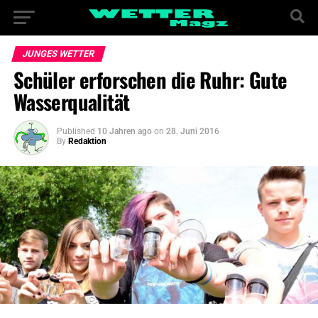
JUNGES WETTER
Schüler erforschen die Ruhr: Gute
Wasserqualität
Published
10 Jahren ago
on
28. Juni 2016
By
Redaktion