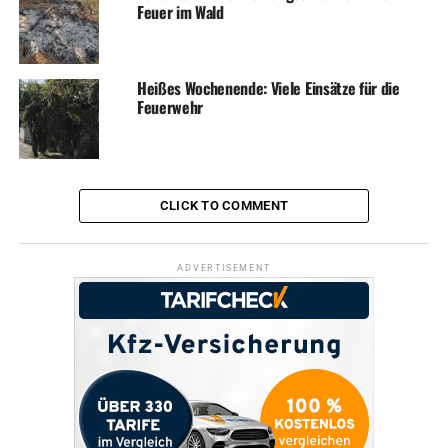
Feuer im Wald
ihrem Wohnort. Das Gewässerökologische Praktikum ist
fester Bestandteil des schulinternen Lernplans der
Schule am See.
Heißes Wochenende: Viele Einsätze für die
Feuerwehr
ADVERTISEMENT
Text und Bilder: Robin Illner
CLICK TO COMMENT
ADVERTISEMENT
RELATED TOPICS:
JUGENDARBEIT
NEWS
SCHULE
UMWELT
UP NEXT
Themenvormittag in der Eltern- Kind- Gruppe „TraumKidz“
DON'T MISS
Sommer-Partys im Jugendzentrum