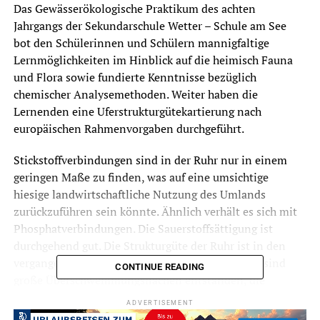
Das Gewässerökologische Praktikum des achten
Jahrgangs der Sekundarschule Wetter – Schule am See
bot den Schülerinnen und Schülern mannigfaltige
Lernmöglichkeiten im Hinblick auf die heimisch Fauna
und Flora sowie fundierte Kenntnisse bezüglich
chemischer Analysemethoden. Weiter haben die
Lernenden eine Uferstrukturgütekartierung nach
europäischen Rahmenvorgaben durchgeführt.
Stickstoffverbindungen sind in der Ruhr nur in einem
geringen Maße zu finden, was auf eine umsichtige
hiesige landwirtschaftliche Nutzung des Umlands
zurückzuführen sein könnte. Ähnlich verhält es sich mit
Phosphatverbindungen. Die Sauerstoffsättigung ist
durchgehend gut. Die Strukturgüte der Ruhr ist in den
vergangenen Jahren stetig verbessert worden. So sind
CONTINUE READING
große Überschwemmungsflächen entstanden, die
periodische Hochwässer abpuffern. Totholz und große
ADVERTISEMENT
Störsteine sind im Fluss zu finden, die ein weites