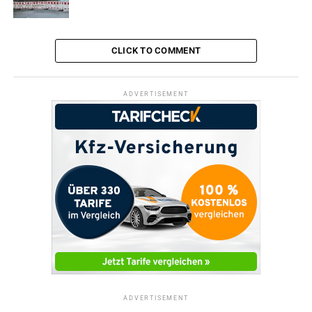
ADVERTISEMENT
RELATED TOPICS:
EARTH MUSIC HALL
KONZERT
MUSIK
TERMINE
CLICK TO COMMENT
UP NEXT
Manege frei für inklusiven Zirkus „BraWatuVo“
ADVERTISEMENT
DON'T MISS
Laufen, um Brücken zu überwinden
ADVERTISEMENT