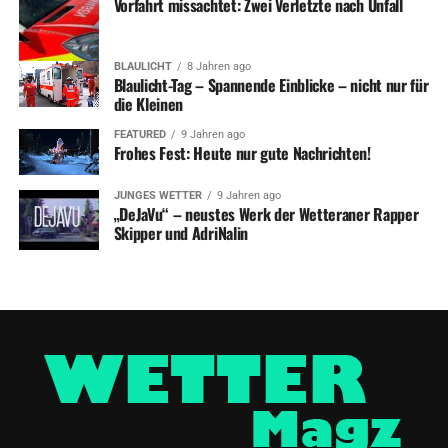
Vorfahrt missachtet: Zwei Verletzte nach Unfall
BLAULICHT
8 Jahren ago
Blaulicht-Tag – Spannende Einblicke – nicht nur für
die Kleinen
FEATURED
9 Jahren ago
Frohes Fest: Heute nur gute Nachrichten!
JUNGES WETTER
9 Jahren ago
„DeJaVu“ – neustes Werk der Wetteraner Rapper
Skipper und AdriNalin