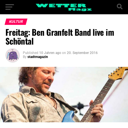
KULTUR
Freitag: Ben Granfelt Band live im
Schöntal
Published
10 Jahren ago
on
20. September 2016
By
stadtmagazin