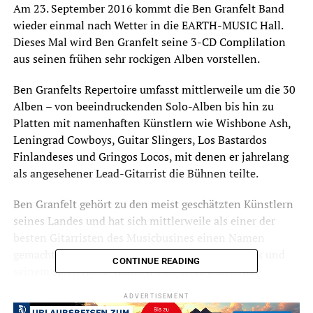
Am 23. September 2016 kommt die Ben Granfelt Band
wieder einmal nach Wetter in die EARTH-MUSIC Hall.
Dieses Mal wird Ben Granfelt seine 3-CD Complilation
aus seinen frühen sehr rockigen Alben vorstellen.
Ben Granfelts Repertoire umfasst mittlerweile um die 30
Alben – von beeindruckenden Solo-Alben bis hin zu
Platten mit namenhaften Künstlern wie Wishbone Ash,
Leningrad Cowboys, Guitar Slingers, Los Bastardos
Finlandeses und Gringos Locos, mit denen er jahrelang
als angesehener Lead-Gitarrist die Bühnen teilte.
Ben Granfelt gehört zu den meist geschätzten Künstlern
seines Landes und hat sich mittlerweile als einer der
besten Gitarristen des Musicbusines einen Namen
gemacht. Seit 1993 verzaubert er mit seiner Musik und
CONTINUE READING
seinem spielerische Können eine stets wachsende
Fanbase.
ADVERTISEMENT