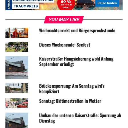
Karten sind ab sofort bei EARTH-MUSIC im Laden in der
REME-Str. 14, 58300 Wetter (Ruhr) erhältlich, können
aber auch gern per Mail unter: info@earth-music.de
YOU MAY LIKE
verbindlich bestellt werden.
Weihnachtsmarkt und Bürgersprechstunde
Einlass ab 19:00 Uhr, Beginn ca. 20:00 Uhr
VVK 15 €, AK 18 €
Dieses Wochenende: Seefest
Kaiserstraße: Hangsicherung wohl Anfang
ADVERTISEMENT
September erledigt
Karten gibt’s auch bei Bücher Draht im Bismarck-
Quartier
Brückensperrung: Am Sonntag wird’s
kompliziert
Foto: Veranstalter
Sonntag: Oldtimertreffen in Wetter
Umbau der unteren Kaiserstraße: Sperrung ab
Dienstag