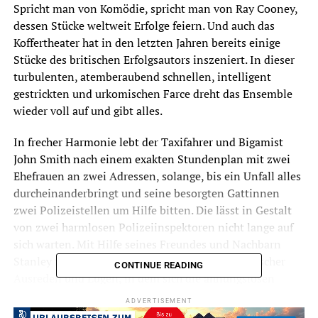
Spricht man von Komödie, spricht man von Ray Cooney,
dessen Stücke weltweit Erfolge feiern. Und auch das
Koffertheater hat in den letzten Jahren bereits einige
Stücke des britischen Erfolgsautors inszeniert. In dieser
turbulenten, atemberaubend schnellen, intelligent
gestrickten und urkomischen Farce dreht das Ensemble
wieder voll auf und gibt alles.
In frecher Harmonie lebt der Taxifahrer und Bigamist
John Smith nach einem exakten Stundenplan mit zwei
Ehefrauen an zwei Adressen, solange, bis ein Unfall alles
durcheinanderbringt und seine besorgten Gattinnen
zwei Polizeistellen um Hilfe bitten. Die lässt in Gestalt
von zwei harmlosen Polizeiinspektoren nicht lange auf
sich warten. Mit Hilfe seines Freundes und Nachbarn
Stanley führt John sie in ein Labyrinth phantastischer
CONTINUE READING
Ausreden und Lügen, in dem sich die ahnungslosen
Ehefrauen Mary und Barbara in Transvestiten und
ADVERTISEMENT
hysterische Nonnen verwandeln, während der wendige