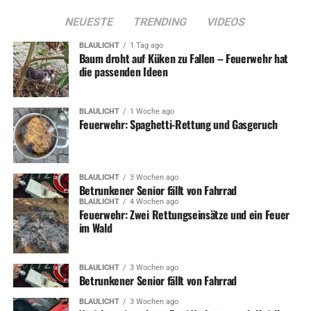
NEUESTE
TRENDING
VIDEOS
BLAULICHT
1 Tag ago
Baum droht auf Küken zu Fallen – Feuerwehr hat
die passenden Ideen
ADVERTISEMENT
Foto: Veranstalter
BLAULICHT
1 Woche ago
Feuerwehr: Spaghetti-Rettung und Gasgeruch
RELATED TOPICS:
KOFFERTHEATER
KULTUR
TERMINE
BLAULICHT
3 Wochen ago
UP NEXT
Betrunkener Senior fällt von Fahrrad
Förderung: Oberlinschule kooperiert mit Hagener
BLAULICHT
4 Wochen ago
Kultureinrichtungen
Feuerwehr: Zwei Rettungseinsätze und ein Feuer
im Wald
DON'T MISS
Karibisches Party-Wochenende in Wetter
BLAULICHT
3 Wochen ago
Betrunkener Senior fällt von Fahrrad
BLAULICHT
3 Wochen ago