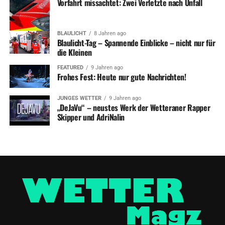
Vorfahrt missachtet: Zwei Verletzte nach Unfall
BLAULICHT
8 Jahren ago
Blaulicht-Tag – Spannende Einblicke – nicht nur für
die Kleinen
FEATURED
9 Jahren ago
Frohes Fest: Heute nur gute Nachrichten!
JUNGES WETTER
9 Jahren ago
„DeJaVu“ – neustes Werk der Wetteraner Rapper
Skipper und AdriNalin