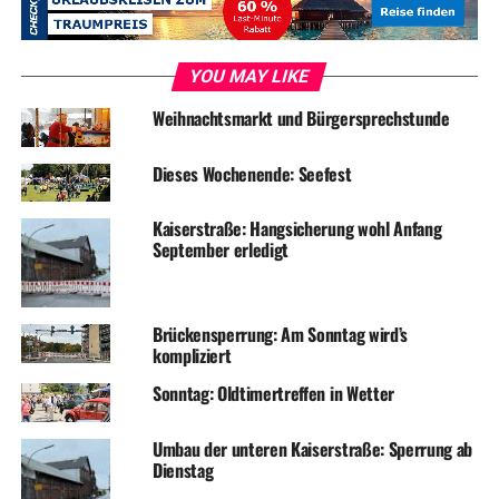
John den entsetzten Stanley mal zum Kind, mal zum
homosexuellen Verführer umdichtet. Keinen Ausweg gibt
es aus dem Irrgarten, in dem kein Auge trocken und
YOU MAY LIKE
keine Wahrheit übrig bleibt, bis beide Ordnungshüter
Weihnachtsmarkt und Bürgersprechstunde
(und das Publikum) dem Gesetz der Verrücktheit
erliegen.
Dieses Wochenende: Seefest
Die Frankfurter Rundschau sagt über dieses Stück
„Schierer Komödien-Wahnsinn … bester britischer
Kaiserstraße: Hangsicherung wohl Anfang
Boulevard“
September erledigt
Die Besetzung: Peter Steinmeyer, Annette Montag,
Denise Förster, Heiko Gleichmann, Nils Findling, Frank
Brückensperrung: Am Sonntag wird’s
Hebenstreit, Niklas Peternek, Lucas Brändle, Laura Utzig
kompliziert
Regie: Sabine Gruß
Sonntag: Oldtimertreffen in Wetter
Assistenz: Kirsten Gürster
Umbau der unteren Kaiserstraße: Sperrung ab
Dienstag