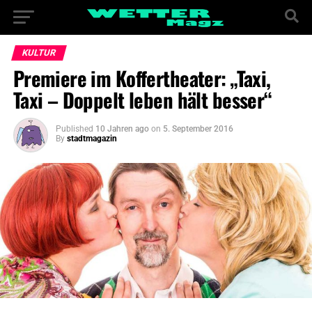
KULTUR
Premiere im Koffertheater: „Taxi,
Taxi – Doppelt leben hält besser“
Published
10 Jahren ago
on
5. September 2016
By
stadtmagazin