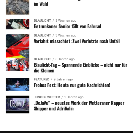
im Wald
BLAULICHT
3 Wochen ago
Betrunkener Senior fällt von Fahrrad
BLAULICHT
3 Wochen ago
Vorfahrt missachtet: Zwei Verletzte nach Unfall
BLAULICHT
8 Jahren ago
Blaulicht-Tag – Spannende Einblicke – nicht nur für
die Kleinen
FEATURED
9 Jahren ago
Frohes Fest: Heute nur gute Nachrichten!
JUNGES WETTER
9 Jahren ago
„DeJaVu“ – neustes Werk der Wetteraner Rapper
Skipper und AdriNalin