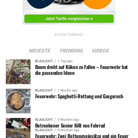
ADVERTISEMENT
ADVERTISEMENT
RELATED TOPICS:
KINDER
NEWS
SOZIALES
NEUESTE
TRENDING
VIDEOS
UP NEXT
Weihnachtsgeschenke für tapfere kleine Patienten
BLAULICHT
1 Tag ago
Baum droht auf Küken zu Fallen – Feuerwehr hat
DON'T MISS
die passenden Ideen
Klinik Volmarstein operierte ein Kind aus Angola – gratis
BLAULICHT
1 Woche ago
Feuerwehr: Spaghetti-Rettung und Gasgeruch
BLAULICHT
3 Wochen ago
Betrunkener Senior fällt von Fahrrad
BLAULICHT
4 Wochen ago
Feuerwehr: Zwei Rettungseinsätze und ein Feuer