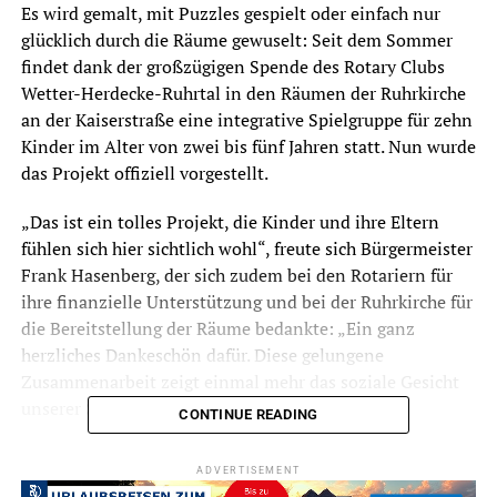
Es wird gemalt, mit Puzzles gespielt oder einfach nur
glücklich durch die Räume gewuselt: Seit dem Sommer
findet dank der großzügigen Spende des Rotary Clubs
Wetter-Herdecke-Ruhrtal in den Räumen der Ruhrkirche
an der Kaiserstraße eine integrative Spielgruppe für zehn
Kinder im Alter von zwei bis fünf Jahren statt. Nun wurde
das Projekt offiziell vorgestellt.
„Das ist ein tolles Projekt, die Kinder und ihre Eltern
fühlen sich hier sichtlich wohl“, freute sich Bürgermeister
Frank Hasenberg, der sich zudem bei den Rotariern für
ihre finanzielle Unterstützung und bei der Ruhrkirche für
die Bereitstellung der Räume bedankte: „Ein ganz
herzliches Dankeschön dafür. Diese gelungene
Zusammenarbeit zeigt einmal mehr das soziale Gesicht
unserer Stadt.“
CONTINUE READING
Fritz Heinrich, Präsident des Rotary Clubs Wetter-
ADVERTISEMENT
Herdecke-Ruhrtal, war ebenfalls voll des Lobes für das