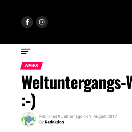
NEWS
Weltuntergangs-W
:-)
Published
9 Jahren ago
on
1. August 2017
By
Redaktion