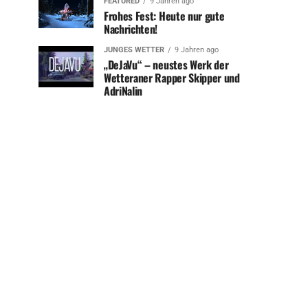
FEATURED
9 Jahren ago
Frohes Fest: Heute nur gute
Nachrichten!
JUNGES WETTER
9 Jahren ago
„DeJaVu“ – neustes Werk der
Wetteraner Rapper Skipper und
AdriNalin