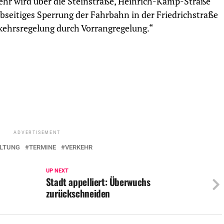
kehr wird über die Steinstraße, Heinrich-Kamp-Straße
bseitiges Sperrung der Fahrbahn in der Friedrichstraße
kehrsregelung durch Vorrangregelung.“
ADVERTISEMENT
LTUNG
TERMINE
VERKEHR
UP NEXT
Stadt appelliert: Überwuchs
zurückschneiden