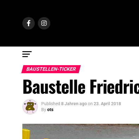
BAUSTELLEN-TICKER
Baustelle Friedri
Published
8 Jahren ago
on
23. April 2018
By
ots