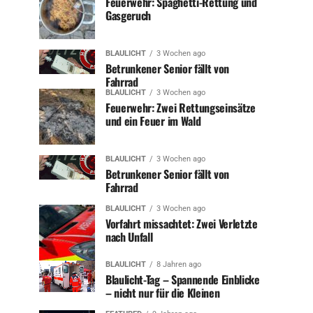
Feuerwehr: Spaghetti-Rettung und
Gasgeruch
BLAULICHT
3 Wochen ago
Betrunkener Senior fällt von
Fahrrad
BLAULICHT
3 Wochen ago
Feuerwehr: Zwei Rettungseinsätze
und ein Feuer im Wald
BLAULICHT
3 Wochen ago
Betrunkener Senior fällt von
Fahrrad
BLAULICHT
3 Wochen ago
Vorfahrt missachtet: Zwei Verletzte
nach Unfall
BLAULICHT
8 Jahren ago
Blaulicht-Tag – Spannende Einblicke
– nicht nur für die Kleinen