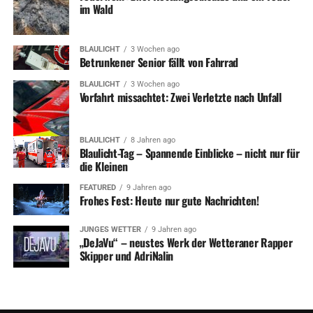
im Wald
UP NEXT
Ruhrbike-Festival: Radsportler treffen sich wieder am
Harkortberg
BLAULICHT
3 Wochen ago
Betrunkener Senior fällt von Fahrrad
DON'T MISS
Sparkasse begrüßt vier neue Auszubildende
BLAULICHT
3 Wochen ago
Vorfahrt missachtet: Zwei Verletzte nach Unfall
BLAULICHT
8 Jahren ago
Blaulicht-Tag – Spannende Einblicke – nicht nur für
die Kleinen
FEATURED
9 Jahren ago
Frohes Fest: Heute nur gute Nachrichten!
JUNGES WETTER
9 Jahren ago
„DeJaVu“ – neustes Werk der Wetteraner Rapper
Skipper und AdriNalin