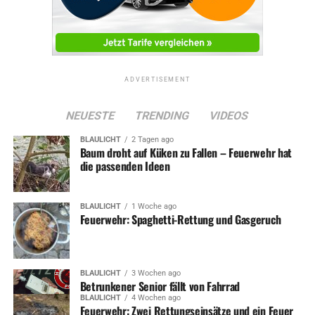
Bei allen Onlineaktivitäten werde aber immer das
Serviceprinzip im Vordergrund stehen. „Egal ob der
Kunde zu Fuß, telefonisch oder online zu uns kommt, wir
werden immer alles geben, um den Kundenwunsch zu
erfüllen“, verspricht Hans-Günter Draht.
ADVERTISEMENT
Der Buchladen im Discounterzentrum hat übrigens zum
NEUESTE
TRENDING
VIDEOS
Monatsende August wieder geschlossen…
BLAULICHT
2 Tagen ago
Baum droht auf Küken zu Fallen – Feuerwehr hat
die passenden Ideen
Bild: Hans-Günter Draht zeigt seinen neuen Shop im
Internet
BLAULICHT
1 Woche ago
Feuerwehr: Spaghetti-Rettung und Gasgeruch
BLAULICHT
3 Wochen ago
ADVERTISEMENT
Betrunkener Senior fällt von Fahrrad
BLAULICHT
4 Wochen ago
RELATED TOPICS:
NEWS
TERMINE
WIRTSCHAFT
Feuerwehr: Zwei Rettungseinsätze und ein Feuer