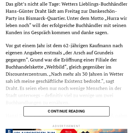
Das gibt’s nicht alle Tage: Wetters Lieblings-Buchhändler
Hans-Günter Draht lädt am Freitag zur Dankeschön-
Party ins Bismarck-Quartier. Unter dem Motto „Hurra wir
leben noch“ will der erfolgreiche Buchhändler mit seinen
Kunden ins Gespräch kommen und danke sagen.
Vor gut einem Jahr ist dem 62-jährigen Kaufmann nach
eigenen Angaben erstmals „der Arsch auf Grundeis
gegangen“. Grund war die Eröffnung einer Filiale der
Buchhandelskette „Weltbild“, gleich gegenüber im
Discounterzentrum. „Nach mehr als 30 Jahren in Wetter
sah ich meine geschäftliche Existenz bedroht.“, sagt
Draht. Es seien eben nur noch wenige Menschen in der
Stadt unterwegs – definitiv viel zu wenige um zwei
Buchhandlungen zu ernähren.
CONTINUE READING
Hansi Draht, wie er von den meisten genannt wird, nahm
die Herausforderung sportlich und begann sein
ADVERTISEMENT
Marketing zu modernisieren. Ab sofort wurden seine