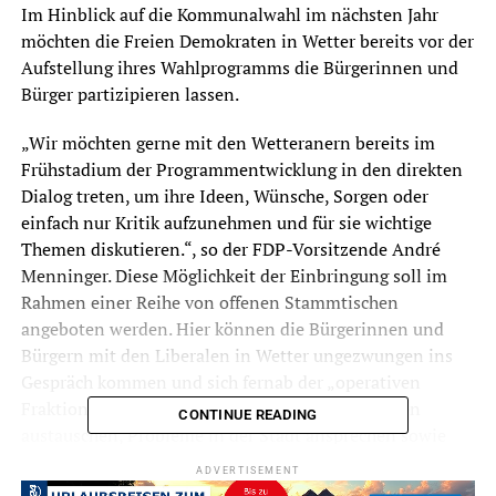
Im Hinblick auf die Kommunalwahl im nächsten Jahr
möchten die Freien Demokraten in Wetter bereits vor der
Aufstellung ihres Wahlprogramms die Bürgerinnen und
Bürger partizipieren lassen.
„Wir möchten gerne mit den Wetteranern bereits im
Frühstadium der Programmentwicklung in den direkten
Dialog treten, um ihre Ideen, Wünsche, Sorgen oder
einfach nur Kritik aufzunehmen und für sie wichtige
Themen diskutieren.“, so der FDP-Vorsitzende André
Menninger. Diese Möglichkeit der Einbringung soll im
Rahmen einer Reihe von offenen Stammtischen
angeboten werden. Hier können die Bürgerinnen und
Bürgern mit den Liberalen in Wetter ungezwungen ins
Gespräch kommen und sich fernab der „operativen
Fraktionsarbeit“ über aktuelle politischen Themen
CONTINUE READING
austauschen, Probleme in der Stadt ansprechen sowie
perspektivische Fragestellungen der Kommunalpolitik in
ADVERTISEMENT
Wetter erörtern.