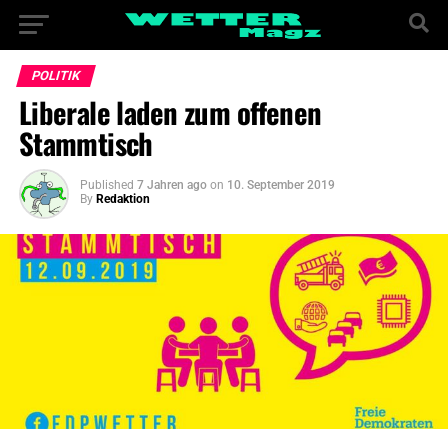
POLITIK
Liberale laden zum offenen
Stammtisch
Published
7 Jahren ago
on
10. September 2019
By
Redaktion