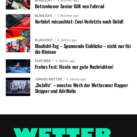
BLAULICHT
3 Wochen ago
Betrunkener Senior fällt von Fahrrad
BLAULICHT
3 Wochen ago
Vorfahrt missachtet: Zwei Verletzte nach Unfall
BLAULICHT
8 Jahren ago
Blaulicht-Tag – Spannende Einblicke – nicht nur für
die Kleinen
FEATURED
9 Jahren ago
Frohes Fest: Heute nur gute Nachrichten!
JUNGES WETTER
9 Jahren ago
„DeJaVu“ – neustes Werk der Wetteraner Rapper
Skipper und AdriNalin