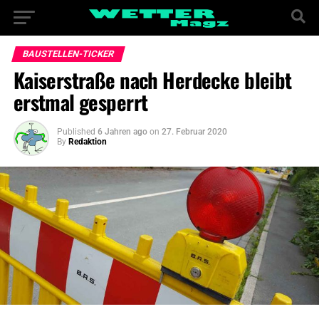
BAUSTELLEN-TICKER
Kaiserstraße nach Herdecke bleibt
erstmal gesperrt
Published
6 Jahren ago
on
27. Februar 2020
By
Redaktion