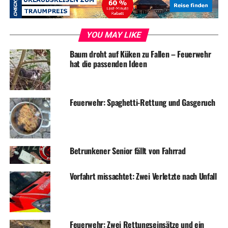
RELATED TOPICS:
BAUSTELLE
NEWS
TERMINE
VERKEHR
UP NEXT
YOU MAY LIKE
Vollsperrung Volmarsteiner Straße
Baum droht auf Küken zu Fallen – Feuerwehr
DON'T MISS
hat die passenden Ideen
Feuerwehr hat am Sonntag mit 11 Einsätzen zu tun
Feuerwehr: Spaghetti-Rettung und Gasgeruch
Betrunkener Senior fällt von Fahrrad
Vorfahrt missachtet: Zwei Verletzte nach Unfall
Feuerwehr: Zwei Rettungseinsätze und ein