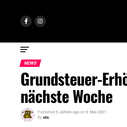
NEWS
Grundsteuer-Erh
nächste Woche
Published
5 Jahren ago
on
9. Mai 2021
By
ots