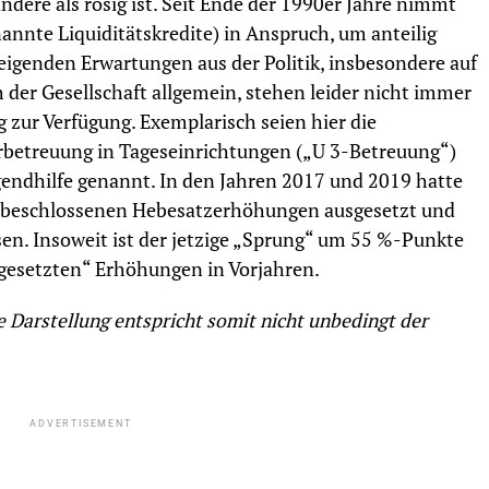
ndere als rosig ist. Seit Ende der 1990er Jahre nimmt
annte Liquiditätskredite) in Anspruch, um anteilig
eigenden Erwartungen aus der Politik, insbesondere auf
der Gesellschaft allgemein, stehen leider nicht immer
 zur Verfügung. Exemplarisch seien hier die
rbetreuung in Tageseinrichtungen („U 3-Betreuung“)
gendhilfe genannt. In den Jahren 2017 und 2019 hatte
en beschlossenen Hebesatzerhöhungen ausgesetzt und
en. Insoweit ist der jetzige „Sprung“ um 55 %-Punkte
sgesetzten“ Erhöhungen in Vorjahren.
e Darstellung entspricht somit nicht unbedingt der
ADVERTISEMENT