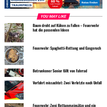
ADVERTISEMENT
RELATED TOPICS:
BLAULICHT
FEUERWEHR
NEWS
YOU MAY LIKE
UP NEXT
Baum droht auf Küken zu Fallen – Feuerwehr
Abgelenkt? Junger Fahrer kracht ungebremst in wartende
hat die passenden Ideen
Autos
DON'T MISS
Feuerwehr: Mehrere Einsätze am Montag und Dienstag
Feuerwehr: Spaghetti-Rettung und Gasgeruch
Betrunkener Senior fällt von Fahrrad
Vorfahrt missachtet: Zwei Verletzte nach Unfall
Feuerwehr: Zwei Rettungseinsätze und ein