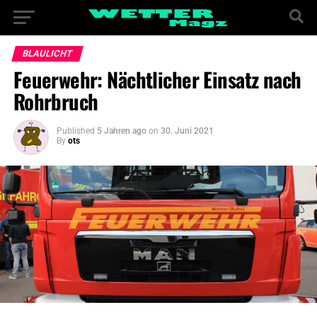
BLAULICHT
Feuerwehr: Nächtlicher Einsatz nach
Rohrbruch
Published
5 Jahren ago
on
30. Juni 2021
By
ots