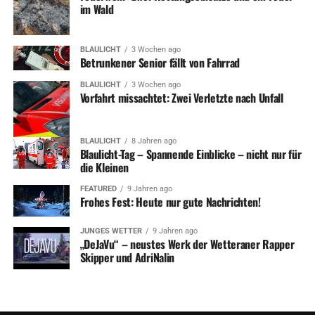
im Wald
BLAULICHT
3 Wochen ago
Betrunkener Senior fällt von Fahrrad
BLAULICHT
3 Wochen ago
Vorfahrt missachtet: Zwei Verletzte nach Unfall
BLAULICHT
8 Jahren ago
Blaulicht-Tag – Spannende Einblicke – nicht nur für
die Kleinen
FEATURED
9 Jahren ago
Frohes Fest: Heute nur gute Nachrichten!
JUNGES WETTER
9 Jahren ago
„DeJaVu“ – neustes Werk der Wetteraner Rapper
Skipper und AdriNalin