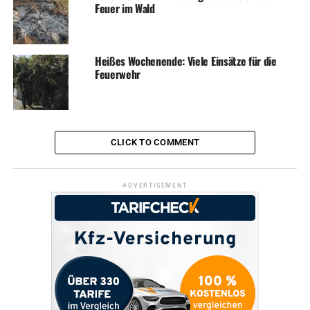
Feuer im Wald
RELATED TOPICS:
BLAULICHT
FEUERWEHR
NEWS
Heißes Wochenende: Viele Einsätze für die
UP NEXT
Betrunkener Autofahrer schläft während der Fahrt ein –
Feuerwehr
großer Sachschaden
DON'T MISS
Kontrolle verloren: Frau fährt in den Gegenverkehr – Mann
verletzt
CLICK TO COMMENT
ADVERTISEMENT