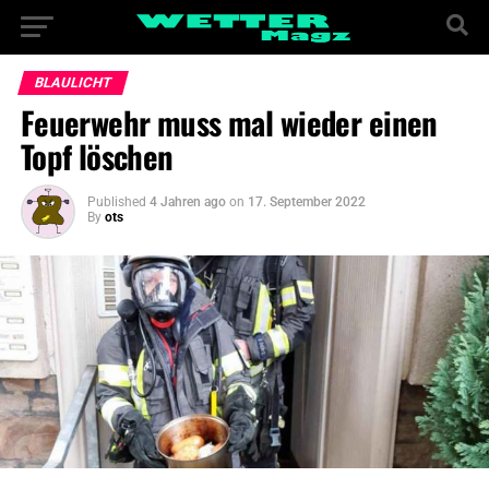
BLAULICHT
Feuerwehr muss mal wieder einen
Topf löschen
Published
4 Jahren ago
on
17. September 2022
By
ots