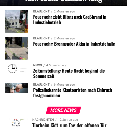
BLAULICHT
2 Monaten ago
Feuerwehr zieht Bilanz nach Großbrand in
Industiebetrieb
BLAULICHT
2 Monaten ago
Feuerwehr: Brennender Akku in Industriehalle
NEWS
4 Monaten ago
Zeitumstellung: Heute Nacht beginnt die
Sommerzeit
BLAULICHT
6 Monaten ago
Polizeibekannte Klautouristen nach Einbruch
festgenommen
MORE NEWS
NACHRICHTEN
12 Jahren ago
Tierheim lädt zum Tag der offenen Tür