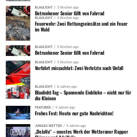
BLAULICHT
3 Wochen ago
Betrunkener Senior fällt von Fahrrad
BLAULICHT
4 Wochen ago
Feuerwehr: Zwei Rettungseinsätze und ein Feuer
im Wald
BLAULICHT
3 Wochen ago
Betrunkener Senior fällt von Fahrrad
BLAULICHT
3 Wochen ago
Vorfahrt missachtet: Zwei Verletzte nach Unfall
BLAULICHT
8 Jahren ago
Blaulicht-Tag – Spannende Einblicke – nicht nur für
die Kleinen
FEATURED
9 Jahren ago
Frohes Fest: Heute nur gute Nachrichten!
JUNGES WETTER
9 Jahren ago
„DeJaVu“ – neustes Werk der Wetteraner Rapper