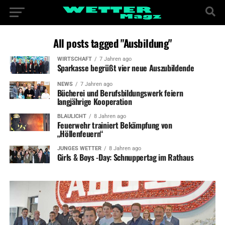
All posts tagged "Ausbildung"
WIRTSCHAFT
7 Jahren ago
Sparkasse begrüßt vier neue Auszubildende
NEWS
7 Jahren ago
Bücherei und Berufsbildungswerk feiern
langjährige Kooperation
BLAULICHT
8 Jahren ago
Feuerwehr trainiert Bekämpfung von
„Höllenfeuern“
JUNGES WETTER
8 Jahren ago
Girls & Boys -Day: Schnuppertag im Rathaus