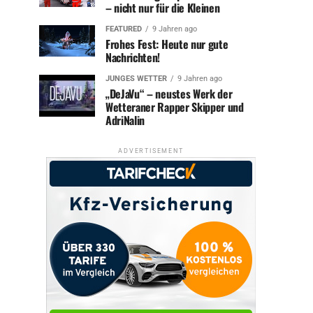
– nicht nur für die Kleinen
FEATURED
9 Jahren ago
Frohes Fest: Heute nur gute
Nachrichten!
JUNGES WETTER
9 Jahren ago
„DeJaVu“ – neustes Werk der
Wetteraner Rapper Skipper und
AdriNalin
ADVERTISEMENT