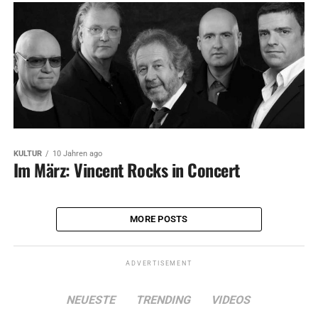
KULTUR
10 Jahren ago
Im März: Vincent Rocks in Concert
MORE POSTS
ADVERTISEMENT
NEUESTE
TRENDING
VIDEOS