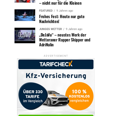
– nicht nur für die Kleinen
FEATURED
9 Jahren ago
Frohes Fest: Heute nur gute
Nachrichten!
JUNGES WETTER
9 Jahren ago
„DeJaVu“ – neustes Werk der
Wetteraner Rapper Skipper und
AdriNalin
ADVERTISEMENT