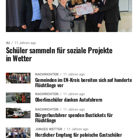
4U
11 Jahren ago
Schüler sammeln für soziale Projekte
in Wetter
NACHRICHTEN
11 Jahren ago
Gemeinden im EN-Kreis bereiten sich auf hunderte
Flüchtlinge vor
NACHRICHTEN
11 Jahren ago
Oberlinschüler danken Autofahrern
NACHRICHTEN
11 Jahren ago
Bürgerbusfahrer spenden Bustickets für
Flüchtlinge
JUNGES WETTER
11 Jahren ago
Herzlicher Empfang für polnische Gastschüler