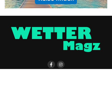
KONTAKT
WETTER MAGAZIN APP
UNTERSTÜTZEN
IMPRESSUM / DISCLAIMER
DATENSCHUTZERKLÄRUNG
COOKIE-EINSTELLUNGEN
ÜBER UNS
WERBUNG
Copyright © 2023 UNCover Media