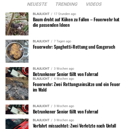
NEUESTE
TRENDING
VIDEOS
BLAULICHT
17 Stunden ago
Baum droht auf Küken zu Fallen – Feuerwehr hat
die passenden Ideen
BLAULICHT
7 Tagen ago
Feuerwehr: Spaghetti-Rettung und Gasgeruch
BLAULICHT
3 Wochen ago
Betrunkener Senior fällt von Fahrrad
BLAULICHT
4 Wochen ago
Feuerwehr: Zwei Rettungseinsätze und ein Feuer
im Wald
BLAULICHT
3 Wochen ago
Betrunkener Senior fällt von Fahrrad
BLAULICHT
3 Wochen ago
Vorfahrt missachtet: Zwei Verletzte nach Unfall