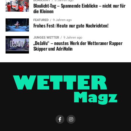
BLAULICHT
8 Jahren ago
Blaulicht-Tag – Spannende Einblicke – nicht nur für
die Kleinen
FEATURED
9 Jahren ago
Frohes Fest: Heute nur gute Nachrichten!
JUNGES WETTER
9 Jahren ago
„DeJaVu“ – neustes Werk der Wetteraner Rapper
Skipper und AdriNalin