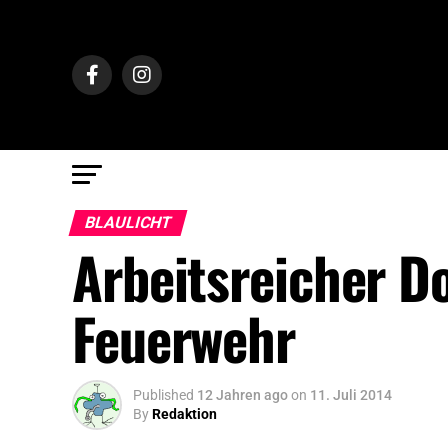
BLAULICHT
Arbeitsreicher D
Feuerwehr
Published
12 Jahren ago
on
11. Juli 2014
By
Redaktion