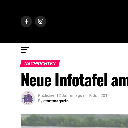
NACHRICHTEN
Neue Infotafel a
Published
12 Jahren ago
on
9. Juli 2014
By
stadtmagazin