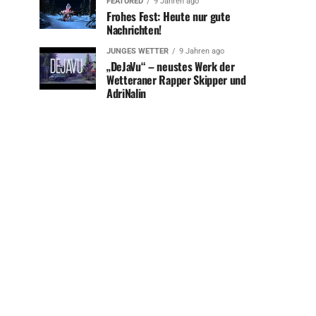
FEATURED
9 Jahren ago
Frohes Fest: Heute nur gute
Nachrichten!
JUNGES WETTER
9 Jahren ago
„DeJaVu“ – neustes Werk der
Wetteraner Rapper Skipper und
AdriNalin