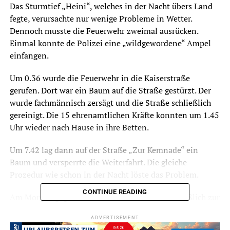
Das Sturmtief „Heini“, welches in der Nacht übers Land
fegte, verursachte nur wenige Probleme in Wetter.
Dennoch musste die Feuerwehr zweimal ausrücken.
Einmal konnte de Polizei eine „wildgewordene“ Ampel
einfangen.
Um 0.36 wurde die Feuerwehr in die Kaiserstraße
gerufen. Dort war ein Baum auf die Straße gestürzt. Der
wurde fachmännisch zersägt und die Straße schließlich
gereinigt. Die 15 ehrenamtlichen Kräfte konnten um 1.45
Uhr wieder nach Hause in ihre Betten.
Um 7.42 lag dann auf der Straße „Zur Kemnade“ ein
Baum und versperrte die Weiterfahrt. Die gleiche
Prozedur wie schon in der Nacht löste das Problem.
CONTINUE READING
Am Morgen gegen 9 Uhr wurde die Polizei schließlich zur
Kreuzung Kaiserstraße und Friedrichstraße gerufen. Dort
ADVERTISEMENT
hatte sich die offenbar wenig sturmtaugliche