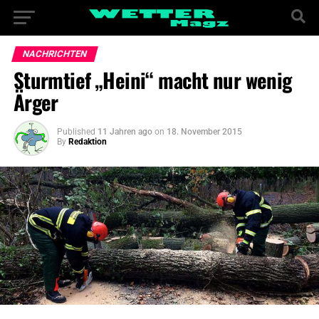
NACHRICHTEN
Sturmtief „Heini“ macht nur wenig
Ärger
Published
11 Jahren ago
on
18. November 2015
By
Redaktion