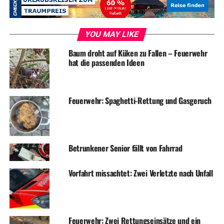
Baustellenampel so weit zur Seite gedreht, dass die
Autofahrer nur ahnen konnten, ob nun rot oder grün ist.
Auch das Problem konnte schnell gelöst werden.
YOU MAY LIKE
Baum droht auf Küken zu Fallen – Feuerwehr
hat die passenden Ideen
ADVERTISEMENT
Symbolfoto / Archiv: Feuerwehr Herdecke
Feuerwehr: Spaghetti-Rettung und Gasgeruch
RELATED TOPICS:
BLAULICHT
FEUERWEHR
NEWS
STURM
Betrunkener Senior fällt von Fahrrad
WETTER
UP NEXT
Vorfahrt missachtet: Zwei Verletzte nach Unfall
„Nussknacker“-Stück begeistert Oberlinschüler
DON'T MISS
Trickreiche Taschendiebe im Supermarkt
Feuerwehr: Zwei Rettungseinsätze und ein