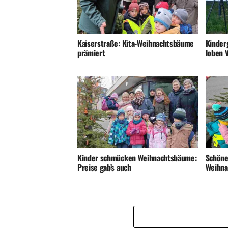
Kaiserstraße: Kita-Weihnachtsbäume
Kinder
prämiert
loben V
Kinder schmücken Weihnachtsbäume:
Schöne
Preise gab’s auch
Weihn