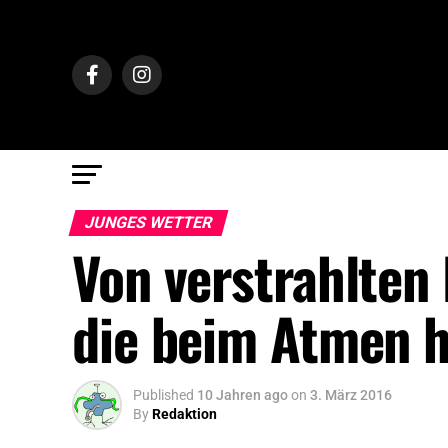
JUNGES WETTER
Von verstrahlten
die beim Atmen h
Published
10 Jahren ago
on
3. März 2016
By
Redaktion