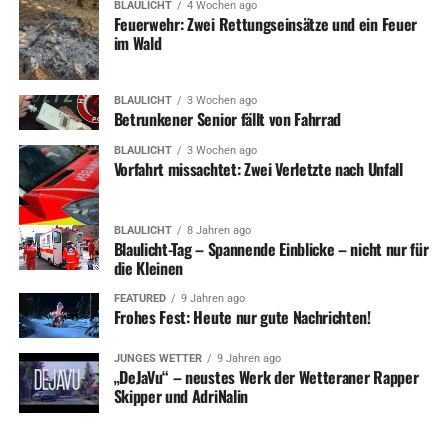
BLAULICHT
4 Wochen ago
Feuerwehr: Zwei Rettungseinsätze und ein Feuer
ADVERTISEMENT
im Wald
Bild: Gemeinsam für den Kinderschutz: Maria Peitz-
Pavlou (1. Vorsitzende Stadtjugendring, vorne), Mike
Dickmann (1. Vorsitzender SfL, vorne), Susanne
BLAULICHT
3 Wochen ago
Betrunkener Senior fällt von Fahrrad
Auschner, Margot Wiese (Stadt Wetter) und Helge
Heisters (SfL). Foto: Stadt Wetter (Ruhr).
BLAULICHT
3 Wochen ago
Vorfahrt missachtet: Zwei Verletzte nach Unfall
RELATED TOPICS:
JUGENDARBEIT
KINDER
NEWS
SOZIALES
STADTVERWALTUNG
BLAULICHT
8 Jahren ago
Blaulicht-Tag – Spannende Einblicke – nicht nur für
UP NEXT
die Kleinen
Raubüberfall auf Kiosk
FEATURED
9 Jahren ago
DON'T MISS
Frohes Fest: Heute nur gute Nachrichten!
Von verstrahlten Kohlköpfen und Bäumen, die beim Atmen
helfen
JUNGES WETTER
9 Jahren ago
„DeJaVu“ – neustes Werk der Wetteraner Rapper
Skipper und AdriNalin