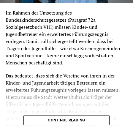
Im Rahmen der Umsetzung des
Bundeskinderschutzgesetzes (Paragraf 72a
Sozialgesetzbuch VIII) müssen Kinder- und
Jugendbetreuer ein erweitertes Führungszeugnis
vorlegen. Damit soll sichergestellt werden, dass bei
Trägern der Jugendhilfe – wie etwa Kirchengemeinden
und Sportvereine – keine einschlägig vorbestraften
Menschen beschäftigt sind.
Das bedeutet, dass sich die Vereine von ihren in der
Kinder- und Jugendarbeit tätigen Betreuern ein
erweitertes Führungszeugnis vorlegen lassen müssen.
Hierzu muss die Stadt Wetter (Ruhr) als Träger der
öffentlichen Jugendhilfe Vereinbarungen mit den
Trägern der Jugendhilfe schließen. Ziel dieser
gemeinsamen kreiseinheitlichen Vereinbarung ist der
CONTINUE READING
Schutz Minderjähriger vor Vernachlässigung, Gewalt und
sexuellen Übergriffen.