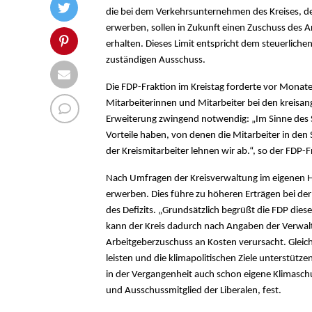
die bei dem Verkehrsunternehmen des Kreises, de
erwerben, sollen in Zukunft einen Zuschuss des A
erhalten. Dieses Limit entspricht dem steuerliche
zuständigen Ausschuss.
Die FDP-Fraktion im Kreistag forderte vor Monate
Mitarbeiterinnen und Mitarbeiter bei den kreisa
Erweiterung zwingend notwendig: „Im Sinne des S
Vorteile haben, von denen die Mitarbeiter in den 
der Kreismitarbeiter lehnen wir ab.“, so der FDP
Nach Umfragen der Kreisverwaltung im eigenen Hau
erwerben. Dies führe zu höheren Erträgen bei der
des Defizits. „Grundsätzlich begrüßt die FDP die
kann der Kreis dadurch nach Angaben der Verwalt
Arbeitgeberzuschuss an Kosten verursacht. Gleic
leisten und die klimapolitischen Ziele unterstüt
in der Vergangenheit auch schon eigene Klimaschu
und Ausschussmitglied der Liberalen, fest.