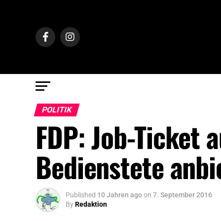
POLITIK
FDP: Job-Ticket a
Bedienstete anbi
Published
10 Jahren ago
on
7. September 2016
By
Redaktion