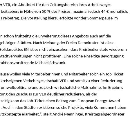
r VER, ein Aboticket für den Geltungsbereich ihres Arbeitsweges
rbeitgebers in Höhe von 50 % des Preises, maximal jedoch 44 € monatlich,
n Freibetrag. Die Vorstellung hierzu erfolgte vor der Sommerpause im
n schon frühzeitig die Erweiterung dieses Angebots auch auf die
ngehörigen Städten. Nach Meinung der Freien Demokraten ist diese
olidarpaktes EN ist es nicht einzusehen, dass Kreisbedienstete wiederum
Stadtverwaltungen nicht profitieren. Eine solche einseitige Bevorzugung
-Fraktionsvorsitzende Michael Schwunk.
se wollen viele Mitarbeiterinnen und Mitarbeiter solch ein Job-Ticket
 kreiseigenen Verkehrsgesellschaft VER und somit zu einer Reduzierung
se umweltpolitische und zugleich wirtschaftliche Maßnahme. Im Ergebnis
ung den Zuschuss zur VER deutlicher reduzieren, als der
hzeitig kann das Job-Ticket einen Beitrag zum European Energy-Award
zen. Auch in den Städten existieren solche Projekte, viele Kommunen haben
tzkonzepte erarbeitet.“, stellt André Menninger, Kreistagsabgeordneter