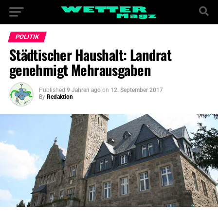
POLITIK
Städtischer Haushalt: Landrat
genehmigt Mehrausgaben
Published
9 Jahren ago
on
12. September 2017
By
Redaktion