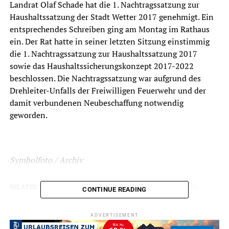
Landrat Olaf Schade hat die 1. Nachtragssatzung zur
Haushaltssatzung der Stadt Wetter 2017 genehmigt. Ein
entsprechendes Schreiben ging am Montag im Rathaus
ein. Der Rat hatte in seiner letzten Sitzung einstimmig
die 1. Nachtragssatzung zur Haushaltssatzung 2017
sowie das Haushaltssicherungskonzept 2017-2022
beschlossen. Die Nachtragssatzung war aufgrund des
Drehleiter-Unfalls der Freiwilligen Feuerwehr und der
damit verbundenen Neubeschaffung notwendig
geworden.
Symbolfoto / Archiv
RELATED TOPICS:
NEWS
POLITIK
STADTVERWALTUNG
CONTINUE READING
UP NEXT
Internationaler Tag der Demokratie – auweia!
ADVERTISEMENT