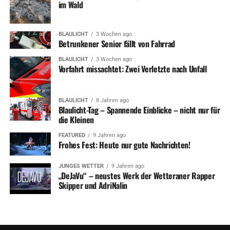
im Wald
BLAULICHT
3 Wochen ago
Betrunkener Senior fällt von Fahrrad
BLAULICHT
3 Wochen ago
Vorfahrt missachtet: Zwei Verletzte nach Unfall
BLAULICHT
8 Jahren ago
Blaulicht-Tag – Spannende Einblicke – nicht nur für
die Kleinen
FEATURED
9 Jahren ago
Frohes Fest: Heute nur gute Nachrichten!
JUNGES WETTER
9 Jahren ago
„DeJaVu“ – neustes Werk der Wetteraner Rapper
Skipper und AdriNalin