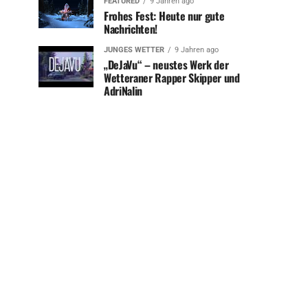
FEATURED
9 Jahren ago
Frohes Fest: Heute nur gute
Nachrichten!
JUNGES WETTER
9 Jahren ago
„DeJaVu“ – neustes Werk der
Wetteraner Rapper Skipper und
AdriNalin