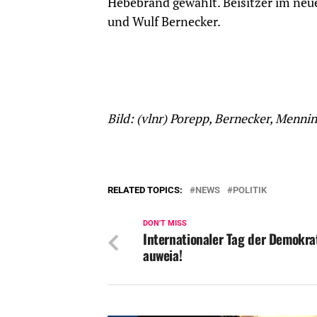
Hebebrand gewählt. Beisitzer im neu
und Wulf Bernecker.
Bild: (vlnr) Porepp, Bernecker, Mennin
RELATED TOPICS:
NEWS
POLITIK
DON'T MISS
Internationaler Tag der Demokra
auweia!