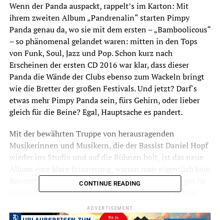
Wenn der Panda auspackt, rappelt’s im Karton: Mit
ihrem zweiten Album „Pandrenalin“ starten Pimpy
Panda genau da, wo sie mit dem ersten – „Bamboolicous“
– so phänomenal gelandet waren: mitten in den Tops
von Funk, Soul, Jazz und Pop. Schon kurz nach
Erscheinen der ersten CD 2016 war klar, dass dieser
Panda die Wände der Clubs ebenso zum Wackeln bringt
wie die Bretter der großen Festivals. Und jetzt? Darf`s
etwas mehr Pimpy Panda sein, fürs Gehirn, oder lieber
gleich für die Beine? Egal, Hauptsache es pandert.
Mit der bewährten Truppe von herausragenden
Musikerinnen und Musikern, die der Bassist Daniel Hopf
wieder ins Studio und auf die Bühnen holt, ist das neue
Album eine klare Erinnerung, warum man eigentlich kein
Konzert dieser Band verpassen wollte. Und sie ist gut für
CONTINUE READING
die Neugierde, welchen Cocktail sie dieses Mal gemixt
haben. Heiß, und eiskalt,
„Heat’n Ice“
eben, wie ein
ADVERTISEMENT
lebendiges Soul/R‘n‘B-Stück des neuen Albums lautet.