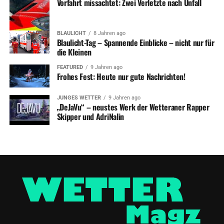
Vorfahrt missachtet: Zwei Verletzte nach Unfall
BLAULICHT
8 Jahren ago
Blaulicht-Tag – Spannende Einblicke – nicht nur für
die Kleinen
FEATURED
9 Jahren ago
Frohes Fest: Heute nur gute Nachrichten!
JUNGES WETTER
9 Jahren ago
„DeJaVu“ – neustes Werk der Wetteraner Rapper
Skipper und AdriNalin