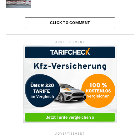
können bei Earth Music direkt per Email verbindlich
vorbestellt werden, unter: info@earth-music.de
CLICK TO COMMENT
Weitere Infos gibt es unter:
www.earth-music.de
ADVERTISEMENT
ADVERTISEMENT
EARTH-MUSIC Hall, REME-Str. 14, Industriegebiet
Schöntal, 58300 Wetter
Text: Veranstalter / Foto: Simona Klimpke
ADVERTISEMENT
RELATED TOPICS:
KONZERT
MUSIK
TERMINE
ADVERTISEMENT