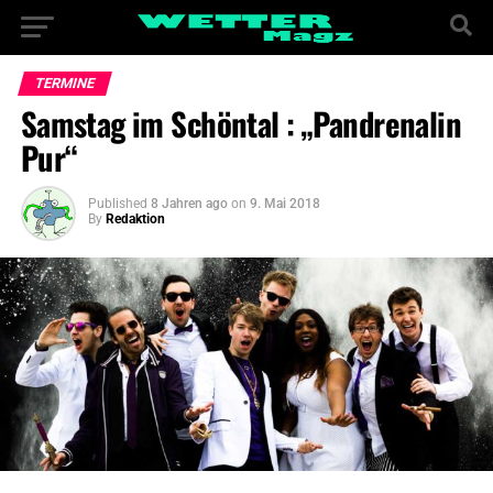
TERMINE
Samstag im Schöntal : „Pandrenalin
Pur“
Published
8 Jahren ago
on
9. Mai 2018
By
Redaktion