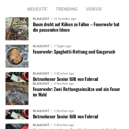
UP NEXT
Workshop für Kinder und Jugendliche: Street Dance und
NEUESTE
TRENDING
VIDEOS
Filmworkshop
BLAULICHT
22 Stunden ago
Baum droht auf Küken zu Fallen – Feuerwehr hat
DON'T MISS
die passenden Ideen
Maifeiertag: Wieder Partys für jeden Geschmack
BLAULICHT
7 Tagen ago
Feuerwehr: Spaghetti-Rettung und Gasgeruch
BLAULICHT
3 Wochen ago
Betrunkener Senior fällt von Fahrrad
BLAULICHT
4 Wochen ago
Feuerwehr: Zwei Rettungseinsätze und ein Feuer
im Wald
BLAULICHT
3 Wochen ago
Betrunkener Senior fällt von Fahrrad
BLAULICHT
3 Wochen ago