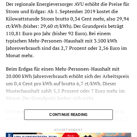
Der regionale Energieversorger AVU erhöht die Preise für
Strom und Erdgas: Ab 1. September 2019 kostet die
Kilowattstunde Strom brutto 0,34 Cent mehr, also 29,94
ct/kWh (bisher: 29,60 ct/kWh). Der Grundpreis beträgt
110,81 Euro pro Jahr (bisher 92 Euro). Bei einem
typischen Mehr-Personen-Haushalt mit 3.500 kWh
Jahresverbrauch sind das 2,7 Prozent oder 2,56 Euro im
Monat mehr.
Beim Erdgas für einen Mehr-Personen-Haushalt mit
20.000 kWh Jahresverbrauch erhöht sich der Arbeitspreis
um 0,4 Cent pro kWh auf brutto 6,7 ct/kWh. Dieser
Musterhaushalt zahlt 5,5 Prozent oder 7 Euro mehr im
Monat. Der Grundpreis ändert sich nicht.
Die letzte Preiserhöhung beim Erdgas sei Anfang 2014
CONTINUE READING
erfolt, beim Strom liege die letzte Anpassung eineinhalb
Jahre zurück, sagt AVU. Die AVU informiere in diesen
ADVERTISEMENT
Tagen alle Kunden in der Grundversorgung (Strom und