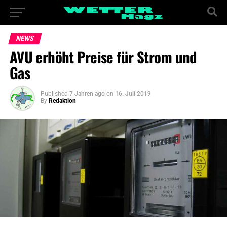
NEWS
AVU erhöht Preise für Strom und
Gas
Published
7 Jahren ago
on
16. Juli 2019
By
Redaktion