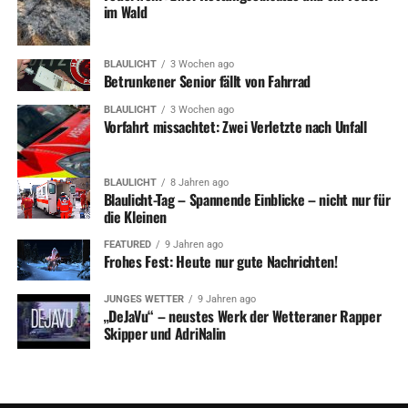
im Wald
BLAULICHT
3 Wochen ago
Betrunkener Senior fällt von Fahrrad
BLAULICHT
3 Wochen ago
Vorfahrt missachtet: Zwei Verletzte nach Unfall
BLAULICHT
8 Jahren ago
Blaulicht-Tag – Spannende Einblicke – nicht nur für
die Kleinen
FEATURED
9 Jahren ago
Frohes Fest: Heute nur gute Nachrichten!
JUNGES WETTER
9 Jahren ago
„DeJaVu“ – neustes Werk der Wetteraner Rapper
Skipper und AdriNalin