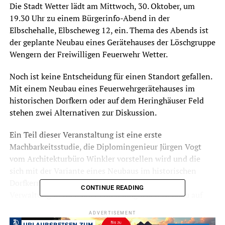
Die Stadt Wetter lädt am Mittwoch, 30. Oktober, um
19.30 Uhr zu einem Bürgerinfo-Abend in der
Elbschehalle, Elbscheweg 12, ein. Thema des Abends ist
der geplante Neubau eines Gerätehauses der Löschgruppe
Wengern der Freiwilligen Feuerwehr Wetter.
Noch ist keine Entscheidung für einen Standort gefallen.
Mit einem Neubau eines Feuerwehrgerätehauses im
historischen Dorfkern oder auf dem Heringhäuser Feld
stehen zwei Alternativen zur Diskussion.
Ein Teil dieser Veranstaltung ist eine erste
Machbarkeitsstudie, die Diplomingenieur Jürgen Vogt
vom Architekturbüro Winkler vorstellen wird und die
sich mit der Variante eines Neubaus im historischen
Dorfkern beschäftigt. Experten der städtischen
CONTINUE READING
Verwaltung werden über einen möglichen Neubau auf
dem Heringhäuser Feld informieren.
ADVERTISEMENT