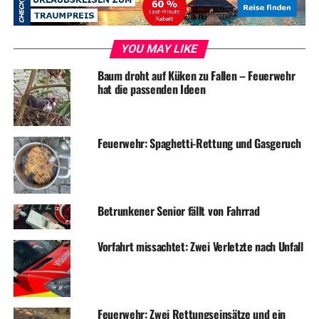
Vertreter der Stadt und der Freiwilligen Feuerwehr
stehen in der Elbschehalle für weitere Informationen zur
Verfügung und freuen sich auf eine rege Diskussion.
YOU MAY LIKE
Interessierte Bürgerinnen und Bürger sind am 30.
Oktober um 19.30 Uhr herzlich eingeladen.
Baum droht auf Küken zu Fallen – Feuerwehr
hat die passenden Ideen
Feuerwehr: Spaghetti-Rettung und Gasgeruch
ADVERTISEMENT
Symbolfoto / Archiv
Betrunkener Senior fällt von Fahrrad
RELATED TOPICS:
FEUERWEHR
NEWS
POLITIK
Vorfahrt missachtet: Zwei Verletzte nach Unfall
STADTENTWICKLUNG
STADTVERWALTUNG
TERMINE
UP NEXT
Gut zu tun: Einbrecher machen Überstunden
Feuerwehr: Zwei Rettungseinsätze und ein
DON'T MISS