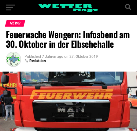
NEWS
Feuerwache Wengern: Infoabend am
30. Oktober in der Elbschehalle
Published
7 Jahren ago
on
27. Oktober 2019
By
Redaktion