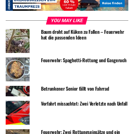
Onlineanmeldung erfolgen und der Kasseneingang zur
Registrierung der Badegäste während der gesamten
Öffnungszeit besetzt sein. Zu weiteren Einschränkungen
YOU MAY LIKE
würden das Schließen der Sammelumkleiden und
Duschräume gehören sowie die Sperrung des
Baum droht auf Küken zu Fallen – Feuerwehr
hat die passenden Ideen
Sprungturmes und der Rutschen. Auch der Kiosk bliebe
geschlossen. „Dazu kämen tagsüber zusätzliche
Aufsichtspersonen an der Kasse, an der Herren- und
Feuerwehr: Spaghetti-Rettung und Gasgeruch
Damentoilette und ein Mitarbeiter, der auf die
Einhaltung der Abstandsregeln achtet. „Das wäre eine
Verdoppelung unserer Mitarbeiterzahl, das können wir
mit den uns zur Verfügung stehenden Kräften leider
Betrunkener Senior fällt von Fahrrad
nicht leisten“, so Hagedorn.
Das Ehrenamt stoße damit „ganz klar an seine Grenzen“,
Vorfahrt missachtet: Zwei Verletzte nach Unfall
stellt die Verwaltung treffend fest und ergänzt zugleich,
dass man kein Personal zur Unterstützung einsetzen
wolle weil das – wie üblich im Amtschinesisch – „nicht
möglich“ sei.
Feuerwehr: Zwei Rettungseinsätze und ein