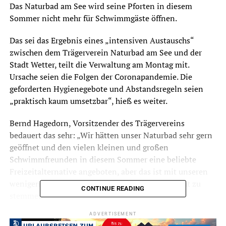
Das Naturbad am See wird seine Pforten in diesem
Sommer nicht mehr für Schwimmgäste öffnen.
Das sei das Ergebnis eines „intensiven Austauschs“
zwischen dem Trägerverein Naturbad am See und der
Stadt Wetter, teilt die Verwaltung am Montag mit.
Ursache seien die Folgen der Coronapandemie. Die
geforderten Hygienegebote und Abstandsregeln seien
„praktisch kaum umsetzbar“, hieß es weiter.
Bernd Hagedorn, Vorsitzender des Trägervereins
bedauert das sehr: „Wir hätten unser Naturbad sehr gern
geöffnet und den vielen kleinen und großen
Schwimmfreunden in diesem Sommer eine beliebte
Freizeitalternative angeboten, aber das ist mit unseren
wenigen ehrenamtlich tätigen Kräften leider nicht zu
CONTINUE READING
stemmen.“
ADVERTISEMENT
So müsste laut Hygienekonzept vorab eine