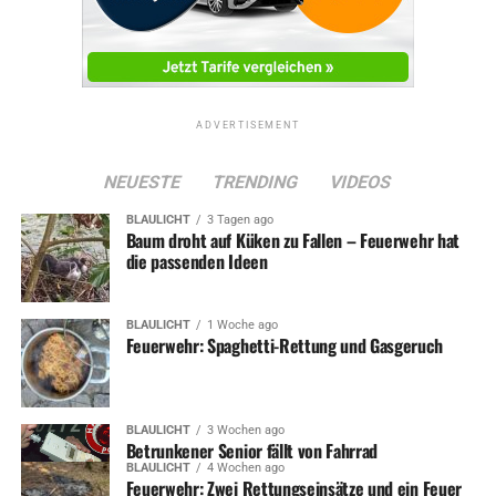
UP NEXT
Autofahrer kommt von der Straße ab
DON'T MISS
80 „Mutmacher-Beete“ erfreuen Menschen und Insekten
ADVERTISEMENT
NEUESTE
TRENDING
VIDEOS
BLAULICHT
3 Tagen ago
Baum droht auf Küken zu Fallen – Feuerwehr hat
die passenden Ideen
BLAULICHT
1 Woche ago
Feuerwehr: Spaghetti-Rettung und Gasgeruch
BLAULICHT
3 Wochen ago
Betrunkener Senior fällt von Fahrrad
BLAULICHT
4 Wochen ago
Feuerwehr: Zwei Rettungseinsätze und ein Feuer