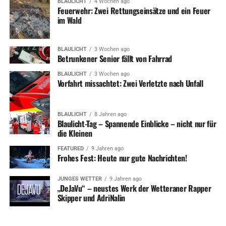
BLAULICHT
4 Wochen ago
Feuerwehr: Zwei Rettungseinsätze und ein Feuer
im Wald
BLAULICHT
3 Wochen ago
Betrunkener Senior fällt von Fahrrad
BLAULICHT
3 Wochen ago
Vorfahrt missachtet: Zwei Verletzte nach Unfall
BLAULICHT
8 Jahren ago
Blaulicht-Tag – Spannende Einblicke – nicht nur für
die Kleinen
FEATURED
9 Jahren ago
Frohes Fest: Heute nur gute Nachrichten!
JUNGES WETTER
9 Jahren ago
„DeJaVu“ – neustes Werk der Wetteraner Rapper
Skipper und AdriNalin