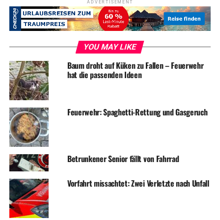
ADVERTISEMENT
behält sich die Verwaltung vor, zum Schutz aller auch
diese Art von Nutzung zu untersagen.
YOU MAY LIKE
Symbolfoto / Archiv
Baum droht auf Küken zu Fallen – Feuerwehr
hat die passenden Ideen
Feuerwehr: Spaghetti-Rettung und Gasgeruch
ADVERTISEMENT
RELATED TOPICS:
CORONA
NEWS
SPORT
STADTVERWALTUNG
Betrunkener Senior fällt von Fahrrad
UP NEXT
Stadtverwaltung zwischen den Feiertagen geschlossen
Vorfahrt missachtet: Zwei Verletzte nach Unfall
DON'T MISS
Bauarbeiten zwischen Wetter und Herdecke jetzt auch
nachts