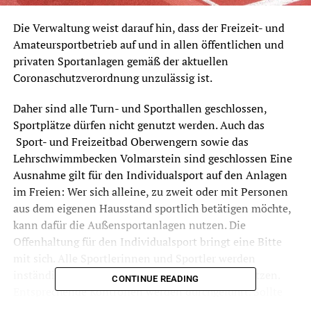
Die Verwaltung weist darauf hin, dass der Freizeit- und
Amateursportbetrieb auf und in allen öffentlichen und
privaten Sportanlagen gemäß der aktuellen
Coronaschutzverordnung unzulässig ist.
Daher sind alle Turn- und Sporthallen geschlossen,
Sportplätze dürfen nicht genutzt werden. Auch das
Sport- und Freizeitbad Oberwengern sowie das
Lehrschwimmbecken Volmarstein sind geschlossen Eine
Ausnahme gilt für den Individualsport auf den Anlagen
im Freien: Wer sich alleine, zu zweit oder mit Personen
aus dem eigenen Hausstand sportlich betätigen möchte,
kann dafür die Außensportanlagen nutzen. Die
Offenhaltung für den Individualsport bringt eine Bitte
mit sich. Alle Sportlerinnen und Sportler werden
inständig gebeten, diese Regelung nicht auszunutzen.
CONTINUE READING
Entsprechende Kontrollen werden durchgeführt. Sollte
sich herausstellen, dass die Lösung nicht praktikabel ist,