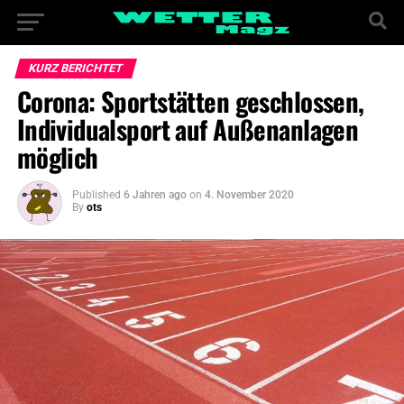
KURZ BERICHTET
Corona: Sportstätten geschlossen,
Individualsport auf Außenanlagen
möglich
Published
6 Jahren ago
on
4. November 2020
By
ots