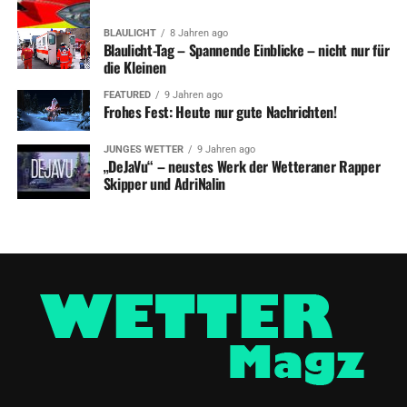
BLAULICHT
8 Jahren ago
Blaulicht-Tag – Spannende Einblicke – nicht nur für
die Kleinen
FEATURED
9 Jahren ago
Frohes Fest: Heute nur gute Nachrichten!
JUNGES WETTER
9 Jahren ago
„DeJaVu“ – neustes Werk der Wetteraner Rapper
Skipper und AdriNalin