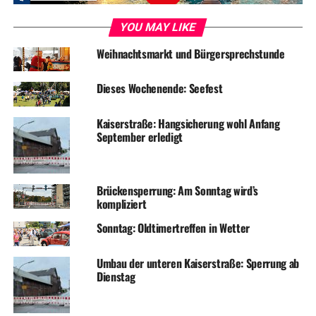
WOCHENMARKT
YOU MAY LIKE
UP NEXT
Gartenstraße: Bauarbeiten bis September
Weihnachtsmarkt und Bürgersprechstunde
DON'T MISS
Baustelle am Stadtsaal macht Pause
Dieses Wochenende: Seefest
Kaiserstraße: Hangsicherung wohl Anfang
September erledigt
Brückensperrung: Am Sonntag wird’s
kompliziert
Sonntag: Oldtimertreffen in Wetter
Umbau der unteren Kaiserstraße: Sperrung ab
Dienstag