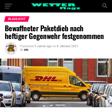
BLAULICHT
Bewaffneter Paketdieb nach
heftiger Gegenwehr festgenommen
Published
5 Jahren ago
on
8. Oktober 2021
By
ots