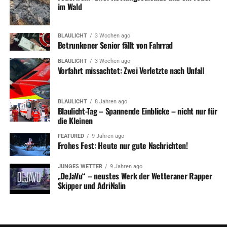
im Wald
BLAULICHT
3 Wochen ago
Betrunkener Senior fällt von Fahrrad
BLAULICHT
3 Wochen ago
Vorfahrt missachtet: Zwei Verletzte nach Unfall
BLAULICHT
8 Jahren ago
Blaulicht-Tag – Spannende Einblicke – nicht nur für
die Kleinen
FEATURED
9 Jahren ago
Frohes Fest: Heute nur gute Nachrichten!
JUNGES WETTER
9 Jahren ago
„DeJaVu“ – neustes Werk der Wetteraner Rapper
Skipper und AdriNalin