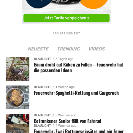
Autofahrer kracht gegen Baum und Ampel
DON'T MISS
Betrunkener Raser verursacht Unfall: Junge Frau schwer
verletzt
ADVERTISEMENT
NEUESTE
TRENDING
VIDEOS
BLAULICHT
3 Tagen ago
Baum droht auf Küken zu Fallen – Feuerwehr hat
die passenden Ideen
BLAULICHT
1 Woche ago
Feuerwehr: Spaghetti-Rettung und Gasgeruch
BLAULICHT
3 Wochen ago
Betrunkener Senior fällt von Fahrrad
BLAULICHT
4 Wochen ago
Feuerwehr: Zwei Rettungseinsätze und ein Feuer