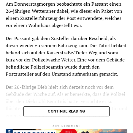
Am Donnerstagmorgen beobachtete ein Passant einen
26-jährigen Wetteraner dabei, wie dieser ein Paket von
einem Zustellerfahrzeug der Post entwendete, welches
vor einem Wohnhaus abgestellt war.
Der Passant gab dem Zusteller darüber Bescheid, als
dieser wieder zu seinem Fahrzeug kam. Die Tatörtlichkeit
befand sich auf der Kaiserstraße/Tiefer Weg und somit
kurz vor der Polizeiwache Wetter. Eine vor dem Gebäude
befindliche Polizeibeamtin wurde durch den
Postzusteller auf den Umstand aufmerksam gemacht.
Der 26-jährige Dieb hielt sich derzeit noch vor dem
Gebäude der Wache auf. Als er bemerkte, dass die Polizei
über den Diebstahl Kenntnis hatte, versuchte er zu
flüchten. Die Flucht konnte durch die Polizeibeamtin und
CONTINUE READING
einen vorbeikommenden 65-jährigen Wetteraner
verhindert werden, indem sie ihn festhielten. Hiergegen
ADVERTISEMENT
wehrte er sich so heftig, dass er zu Boden gebracht und