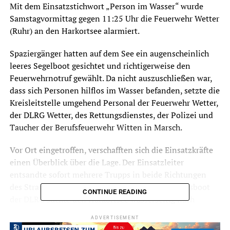
Mit dem Einsatzstichwort „Person im Wasser“ wurde
Samstagvormittag gegen 11:25 Uhr die Feuerwehr Wetter
(Ruhr) an den Harkortsee alarmiert.
Spaziergänger hatten auf dem See ein augenscheinlich
leeres Segelboot gesichtet und richtigerweise den
Feuerwehrnotruf gewählt. Da nicht auszuschließen war,
dass sich Personen hilflos im Wasser befanden, setzte die
Kreisleitstelle umgehend Personal der Feuerwehr Wetter,
der DLRG Wetter, des Rettungsdienstes, der Polizei und
Taucher der Berufsfeuerwehr Witten in Marsch.
Vor Ort eingetroffen, verschafften sich die Einsatzkräfte
einen Überblick über die Lage. Der Einsatzleiter
entsandte sofort mehrere Trupps in beide Richtungen
des Strandweges zur Personensuche. Ein Rettungsboot
CONTINUE READING
der DLRG suchte den Harkortsee wasserseitig nach
Personen bzw. nach einem leeren Segelboot ab. Weitere
ADVERTISEMENT
Einsatzkräfte standen bereit, um gegebenenfalls den