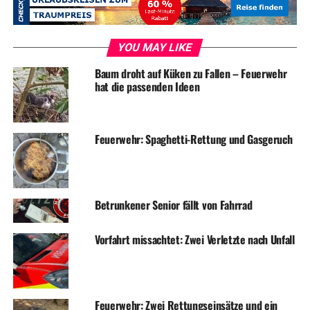
weiteren Ruhrverlauf absuchen zu können.
Um weitere Informationen sammeln zu können, wurde
YOU MAY LIKE
auch eine Person in einem Motorboot auf dem
Harkortsee befragt. Diese gab an, dass eine Segelschule
Baum droht auf Küken zu Fallen – Feuerwehr
hat die passenden Ideen
vor wenigen Minuten angeblich eine Übung mit einem
leeren Boot auf dem See durchgeführt habe.
Nach Rücksprache mit den Anrufern und Abgleich der
Feuerwehr: Spaghetti-Rettung und Gasgeruch
erhaltenen Informationen, stellte sich heraus, dass es
sich bei dem gemeldeten Szenario tatsächlich um die
vermeintliche Übung der Segelschule handelte. Der
personalintensive Einsatz konnte daraufhin von allen
Betrunkener Senior fällt von Fahrrad
eingesetzten Einheiten abgebrochen werden.
Vorfahrt missachtet: Zwei Verletzte nach Unfall
ADVERTISEMENT
Nach ca. eineinhalb Stunden rückten dann alle
Rettungskräfte wieder zu ihren Standorten ein.
Feuerwehr: Zwei Rettungseinsätze und ein