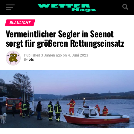
BLAULICHT
Vermeintlicher Segler in Seenot
sorgt für größeren Rettungseinsatz
Published
3 Jahren ago
on
4. Juni 2023
By
ots