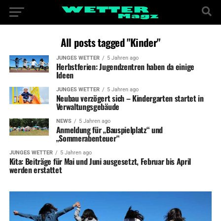
All posts tagged "Kinder"
JUNGES WETTER
5 Jahren ago
Herbstferien: Jugendzentren haben da einige
Ideen
JUNGES WETTER
5 Jahren ago
Neubau verzögert sich – Kindergarten startet in
Verwaltungsgebäude
NEWS
5 Jahren ago
Anmeldung für „Bauspielplatz“ und
„Sommerabenteuer“
JUNGES WETTER
5 Jahren ago
Kita: Beiträge für Mai und Juni ausgesetzt, Februar bis April
werden erstattet