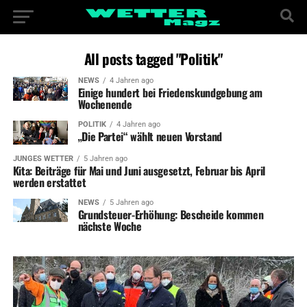
All posts tagged "Politik"
NEWS
4 Jahren ago
Einige hundert bei Friedenskundgebung am
Wochenende
POLITIK
4 Jahren ago
„Die Partei“ wählt neuen Vorstand
JUNGES WETTER
5 Jahren ago
Kita: Beiträge für Mai und Juni ausgesetzt, Februar bis April
werden erstattet
NEWS
5 Jahren ago
Grundsteuer-Erhöhung: Bescheide kommen
nächste Woche