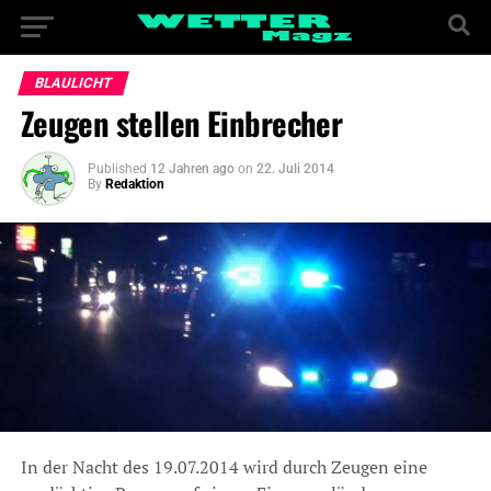
BLAULICHT
Zeugen stellen Einbrecher
Published
12 Jahren ago
on
22. Juli 2014
By
Redaktion
In der Nacht des 19.07.2014 wird durch Zeugen eine