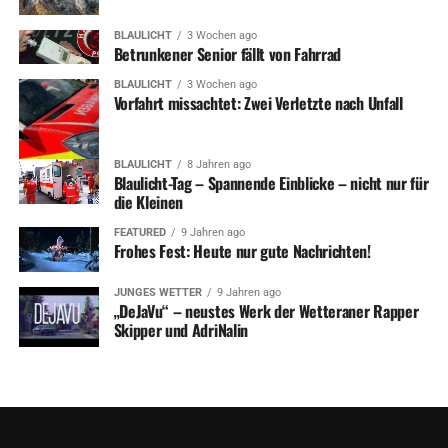
BLAULICHT
3 Wochen ago
Betrunkener Senior fällt von Fahrrad
BLAULICHT
3 Wochen ago
Vorfahrt missachtet: Zwei Verletzte nach Unfall
BLAULICHT
8 Jahren ago
Blaulicht-Tag – Spannende Einblicke – nicht nur für
die Kleinen
FEATURED
9 Jahren ago
Frohes Fest: Heute nur gute Nachrichten!
JUNGES WETTER
9 Jahren ago
„DeJaVu“ – neustes Werk der Wetteraner Rapper
Skipper und AdriNalin