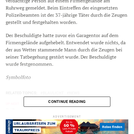
verdächtige Person auf einem Firmengelände am
Ruhrweg gemeldet. Beim Eintreffen der eingesetzten
Polizeibeamten ist der 37-jährige Täter durch die Zeugen
gestellt und festgehalten worden.
Der Beschuldigte hatte zuvor ein Garagentor auf dem
Firmengelände aufgehebelt. Entwendet wurde nichts, da
der aus Wetter stammende Mann durch die Zeugen bei
seiner Tatbegehung gestört wurde. Der Beschuldigte
wurde festgenommen.
Symbolfoto
RELATED TOPICS:
BLAULICHT
NEWS
CONTINUE READING
UP NEXT
Grill ausser Kontrolle
ADVERTISEMENT
DON'T MISS
Unwetterwarnung