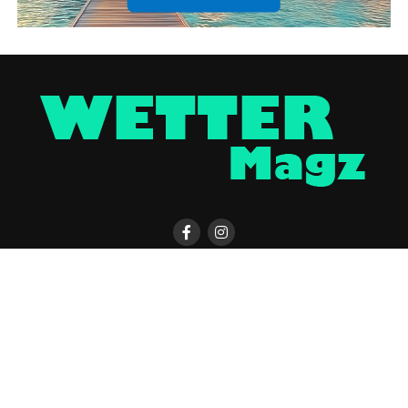
KONTAKT
WETTER MAGAZIN APP
UNTERSTÜTZEN
IMPRESSUM / DISCLAIMER
DATENSCHUTZERKLÄRUNG
COOKIE-EINSTELLUNGEN
ÜBER UNS
WERBUNG
Copyright © 2023 UNCover Media