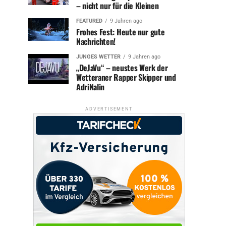
– nicht nur für die Kleinen
FEATURED
9 Jahren ago
Frohes Fest: Heute nur gute
Nachrichten!
JUNGES WETTER
9 Jahren ago
„DeJaVu“ – neustes Werk der
Wetteraner Rapper Skipper und
AdriNalin
ADVERTISEMENT