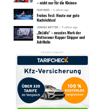
– nicht nur für die Kleinen
FEATURED
9 Jahren ago
Frohes Fest: Heute nur gute
Nachrichten!
JUNGES WETTER
9 Jahren ago
„DeJaVu“ – neustes Werk der
Wetteraner Rapper Skipper und
AdriNalin
ADVERTISEMENT