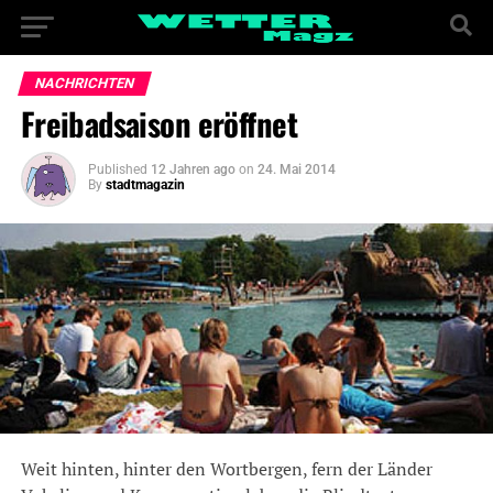
NACHRICHTEN
Freibadsaison eröffnet
Published
12 Jahren ago
on
24. Mai 2014
By
stadtmagazin
Weit hinten, hinter den Wortbergen, fern der Länder