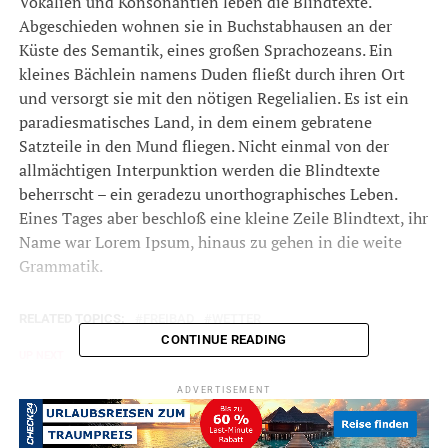
Vokalien und Konsonantien leben die Blindtexte.
Abgeschieden wohnen sie in Buchstabhausen an der
Küste des Semantik, eines großen Sprachozeans. Ein
kleines Bächlein namens Duden fließt durch ihren Ort
und versorgt sie mit den nötigen Regelialien. Es ist ein
paradiesmatisches Land, in dem einem gebratene
Satzteile in den Mund fliegen. Nicht einmal von der
allmächtigen Interpunktion werden die Blindtexte
beherrscht – ein geradezu unorthographisches Leben.
Eines Tages aber beschloß eine kleine Zeile Blindtext, ihr
Name war Lorem Ipsum, hinaus zu gehen in die weite
Grammatik.
RELATED TOPICS:
FREIBAD
WETTER
CONTINUE READING
UP NEXT
Tankstelle für E-Bikes
ADVERTISEMENT
DON'T MISS
Buckelpiste