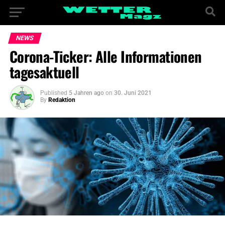
NEWS
Corona-Ticker: Alle Informationen
tagesaktuell
Published
5 Jahren ago
on
30. Juni 2021
By
Redaktion