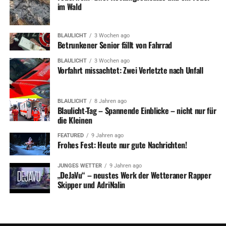
vergangenen sieben Tagen, liegt im Kreisgebiet bei 4,0
im Wald
(Vortag 4,0).
BLAULICHT
3 Wochen ago
Die bisher täglich gelieferten Informationen zu
Betrunkener Senior fällt von Fahrrad
Krankenhausbelegungen und Impfungen möchte die
BLAULICHT
3 Wochen ago
Kreisverwaltung nun nicht mehr veröffentlichen.
Vorfahrt missachtet: Zwei Verletzte nach Unfall
27. Juni ++ 2 neue Fälle ++ Inzidenz bei 4 ++
BLAULICHT
8 Jahren ago
Blaulicht-Tag – Spannende Einblicke – nicht nur für
Die Kreiserwaltung meldet bestätigte 13440 Fälle. Davon
die Kleinen
seien 13028 Menschen wieder gesund, 49 aktuell
infiziert und 363 verstorben.
FEATURED
9 Jahren ago
Frohes Fest: Heute nur gute Nachrichten!
Erkrankte nach Orten: Ennepetal (14/8 nachweislich mit
JUNGES WETTER
9 Jahren ago
Virusvariante), Hattingen (2/1), Herdecke (3/0), Schwelm
„DeJaVu“ – neustes Werk der Wetteraner Rapper
(4/0), Sprockhövel (2/0), Wetter (2/1) und Witten (22/12).
Skipper und AdriNalin
In Breckerfeld und in Gevelsberg ist derzeit niemand
nachweislich an einer Corona-Infektion erkrankt.