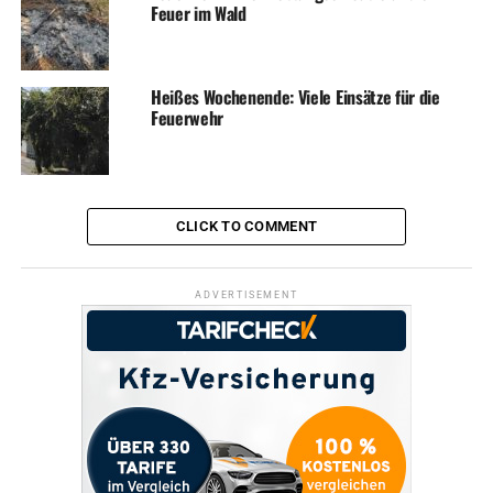
Feuer im Wald
infiziert und 363 verstorben. Derzeit wirden 2 Menschen
stationär in Krankenhäusern behandelt, keiner von
ihnen auf Intensivstationen.
Heißes Wochenende: Viele Einsätze für die
Feuerwehr
ADVERTISEMENT
Erkrankte nach Orten: Ennepetal (13/7 nachweislich mit
Virusvariante), Hattingen (2/1), Herdecke (3/1), Schwelm
(4/0), Sprockhövel (3/0), Wetter (1/0) und Witten (22/12).
CLICK TO COMMENT
In Breckerfeld und in Gevelsberg ist derzeit niemand
nachweislich an einer Corona-Infektion erkrankt.
ADVERTISEMENT
Die Sieben-Tage-Inzidenz, also die Zahl der
Neuinfektionen pro 100.000 Einwohner in den
vergangenen sieben Tagen, liegt im Kreisgebiet bei 4,0
(Vortag 4,0).
Im Ennepe-Ruhr-Kreis haben 185.190 Menschen eine
Erstimpfung, 131.546 bereits zwei Impfungen erhalten.