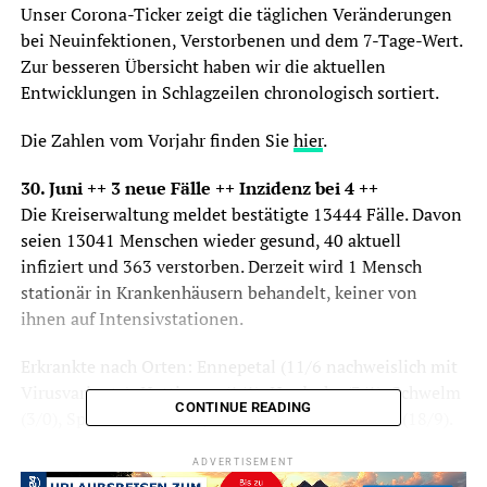
Unser Corona-Ticker zeigt die täglichen Veränderungen
bei Neuinfektionen, Verstorbenen und dem 7-Tage-Wert.
Zur besseren Übersicht haben wir die aktuellen
Entwicklungen in Schlagzeilen chronologisch sortiert.
Die Zahlen vom Vorjahr finden Sie
hier
.
30. Juni ++ 3 neue Fälle ++ Inzidenz bei 4 ++
Die Kreiserwaltung meldet bestätigte 13444 Fälle. Davon
seien 13041 Menschen wieder gesund, 40 aktuell
infiziert und 363 verstorben. Derzeit wird 1 Mensch
stationär in Krankenhäusern behandelt, keiner von
ihnen auf Intensivstationen.
Erkrankte nach Orten: Ennepetal (11/6 nachweislich mit
Virusvariante), Hattingen (1/1), Herdecke (3/1), Schwelm
CONTINUE READING
(3/0), Sprockhövel (3/0), Wetter (1/0) und Witten (18/9).
In Breckerfeld und in Gevelsberg ist derzeit niemand
ADVERTISEMENT
nachweislich an einer Corona-Infektion erkrankt.