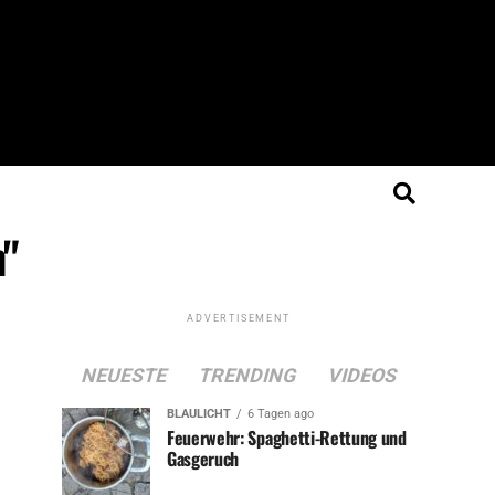
n"
ADVERTISEMENT
NEUESTE
TRENDING
VIDEOS
BLAULICHT
6 Tagen ago
Feuerwehr: Spaghetti-Rettung und
Gasgeruch