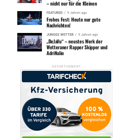
– nicht nur für die Kleinen
FEATURED
9 Jahren ago
Frohes Fest: Heute nur gute
Nachrichten!
JUNGES WETTER
9 Jahren ago
„DeJaVu“ – neustes Werk der
Wetteraner Rapper Skipper und
AdriNalin
ADVERTISEMENT