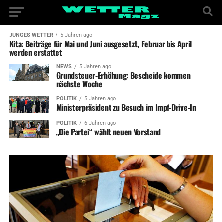
JUNGES WETTER
5 Jahren ago
Kita: Beiträge für Mai und Juni ausgesetzt, Februar bis April
werden erstattet
NEWS
5 Jahren ago
Grundsteuer-Erhöhung: Bescheide kommen
nächste Woche
POLITIK
5 Jahren ago
Ministerpräsident zu Besuch im Impf-Drive-In
POLITIK
6 Jahren ago
„Die Partei“ wählt neuen Vorstand