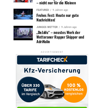
– nicht nur für die Kleinen
FEATURED
9 Jahren ago
Frohes Fest: Heute nur gute
Nachrichten!
JUNGES WETTER
9 Jahren ago
„DeJaVu“ – neustes Werk der
Wetteraner Rapper Skipper und
AdriNalin
ADVERTISEMENT